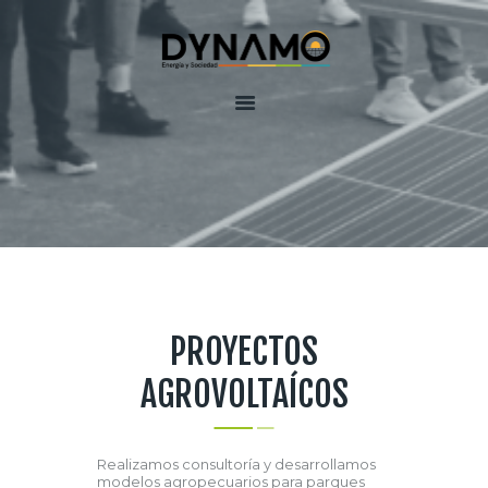
Inicio
Equipo
Servicios
DynamoLAB
Contactenos
PROYECTOS
AGROVOLTAÍCOS
Realizamos consultoría y desarrollamos
modelos agropecuarios para parques