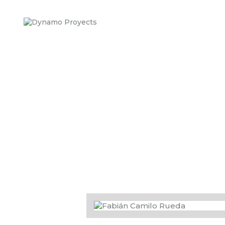
Inicio
Equipo
Servicios
DynamoLA
B
Contacten
os