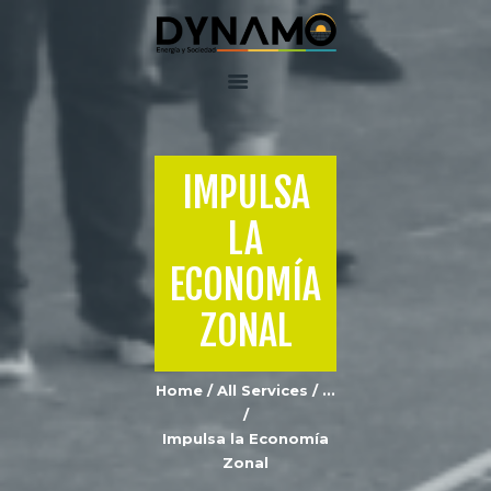
Inicio
Equipo
IMPULSA
Servicios
LA
DynamoLAB
Contactenos
ECONOMÍA
ZONAL
Home
All Services
...
Impulsa la Economía
Zonal