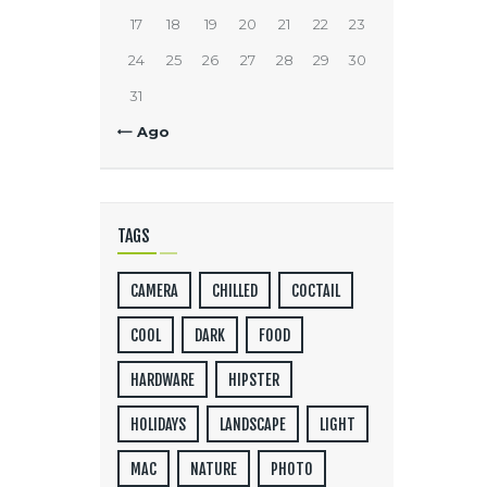
17
18
19
20
21
22
23
24
25
26
27
28
29
30
31
« Ago
TAGS
CAMERA
CHILLED
COCTAIL
COOL
DARK
FOOD
HARDWARE
HIPSTER
HOLIDAYS
LANDSCAPE
LIGHT
MAC
NATURE
PHOTO